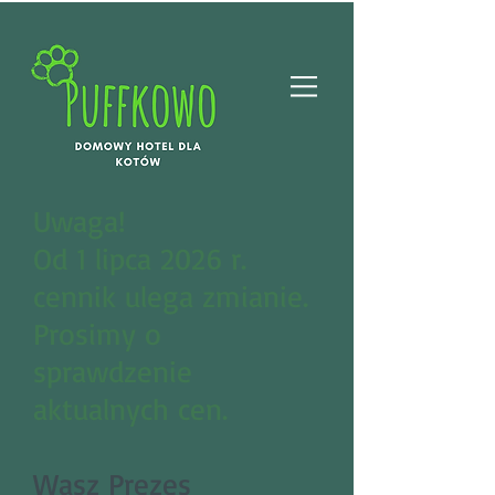
Uwaga!
Od 1 lipca 2026 r.
cennik ulega zmianie.
Prosimy o
sprawdzenie
aktualnych cen.
Wasz Prezes​