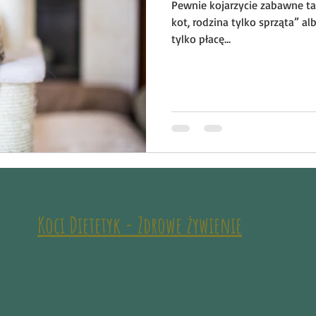
Pewnie kojarzycie zabawne tab
kot, rodzina tylko sprząta” al
tylko płacę...
Koci Dietetyk - Zdrowe żywienie
Porady behawiorystyczn
e