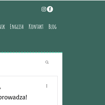
nik
English
Kontakt
Blog
a
wprowadza!