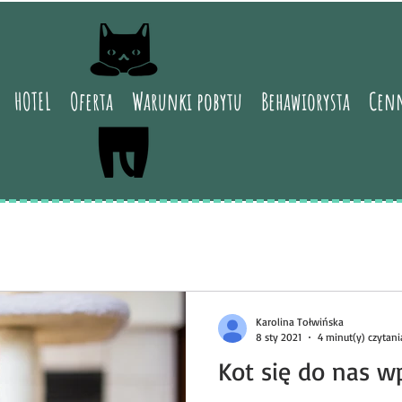
HOTEL
Oferta
Warunki pobytu
Behawiorysta
Cen
Karolina Tołwińska
8 sty 2021
4 minut(y) czytani
Kot się do nas 