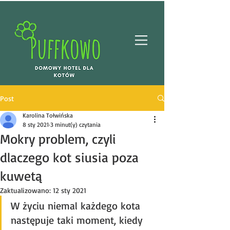
Post
Karolina Tołwińska
8 sty 2021
3 minut(y) czytania
Mokry problem, czyli
dlaczego kot siusia poza
kuwetą
Zaktualizowano:
12 sty 2021
W życiu niemal każdego kota 
następuje taki moment, kiedy 