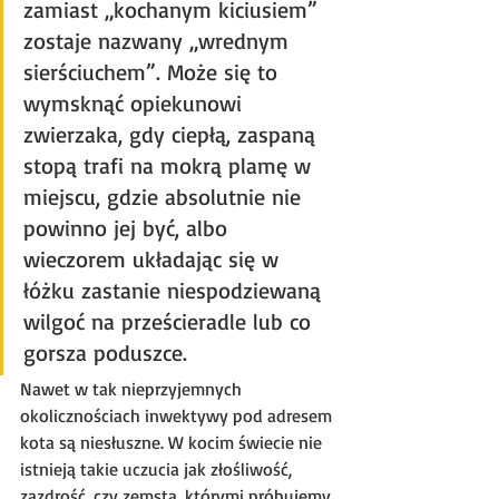
zamiast „kochanym kiciusiem” 
zostaje nazwany „wrednym 
sierściuchem”. Może się to 
wymsknąć opiekunowi 
zwierzaka, gdy ciepłą, zaspaną 
stopą trafi na mokrą plamę w 
miejscu, gdzie absolutnie nie 
powinno jej być, albo 
wieczorem układając się w 
łóżku zastanie niespodziewaną 
wilgoć na prześcieradle lub co 
gorsza poduszce.
Nawet w tak nieprzyjemnych 
okolicznościach inwektywy pod adresem 
kota są niesłuszne. W kocim świecie nie 
istnieją takie uczucia jak złośliwość, 
zazdrość, czy zemsta, którymi próbujemy 