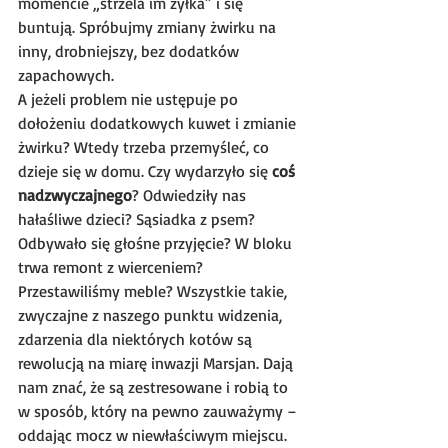
momencie „strzela im żyłka” i się 
buntują. Spróbujmy zmiany żwirku na 
inny, drobniejszy, bez dodatków 
zapachowych.
A jeżeli problem nie ustępuje po 
dołożeniu dodatkowych kuwet i zmianie 
żwirku? Wtedy trzeba przemyśleć, co 
dzieje się w domu. Czy wydarzyło się 
coś 
nadzwyczajnego
? Odwiedziły nas 
hałaśliwe dzieci? Sąsiadka z psem? 
Odbywało się głośne przyjęcie? W bloku 
trwa remont z wierceniem? 
Przestawiliśmy meble? Wszystkie takie, 
zwyczajne z naszego punktu widzenia, 
zdarzenia dla niektórych kotów są 
rewolucją na miarę inwazji Marsjan. Dają 
nam znać, że są zestresowane i robią to 
w sposób, który na pewno zauważymy – 
oddając mocz w niewłaściwym miejscu.