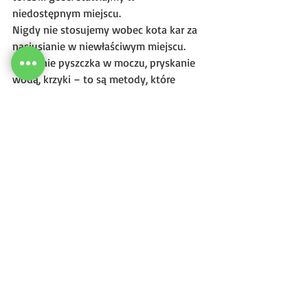
niedostępnym miejscu.
Nigdy nie stosujemy wobec kota kar za 
nasiusianie w niewłaściwym miejscu. 
Maczanie pyszczka w moczu, pryskanie 
wodą, krzyki – to są metody, które 
jedynie mocniej zestresują zwierzaka i 
zamiast wyeliminować nasilą 
niepożądane zachowanie. Szukajmy 
przyczyny, starajmy się pomóc i 
zrozumieć swojego kota. W razie 
trudności warto skorzystać z pomocy 
behawiorysty specjalizującego się w 
rozwiązywaniu kocich problemów.
behawiorysta
hoteldlakotów
catsitter
porady behawiorysty
kot kastracja
kot sika na łóżko
co zrobić gdy kot sika na łóżko
kot znaczenie moczem
kotel
puffkowo
kot dojrzewanie
kot sika
problemy z oddawaniem moczu
kot problemy