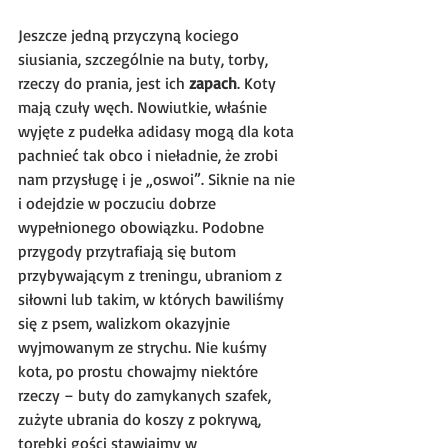
Jeszcze jedną przyczyną kociego 
siusiania, szczególnie na buty, torby, 
rzeczy do prania, jest ich 
zapach
. Koty 
mają czuły węch. Nowiutkie, właśnie 
wyjęte z pudełka adidasy mogą dla kota 
pachnieć tak obco i nieładnie, że zrobi 
nam przysługę i je „oswoi”. Siknie na nie 
i odejdzie w poczuciu dobrze 
wypełnionego obowiązku. Podobne 
przygody przytrafiają się butom 
przybywającym z treningu, ubraniom z 
siłowni lub takim, w których bawiliśmy 
się z psem, walizkom okazyjnie 
wyjmowanym ze strychu. Nie kuśmy 
kota, po prostu chowajmy niektóre 
rzeczy – buty do zamykanych szafek, 
zużyte ubrania do koszy z pokrywą, 
torebki gości stawiajmy w 